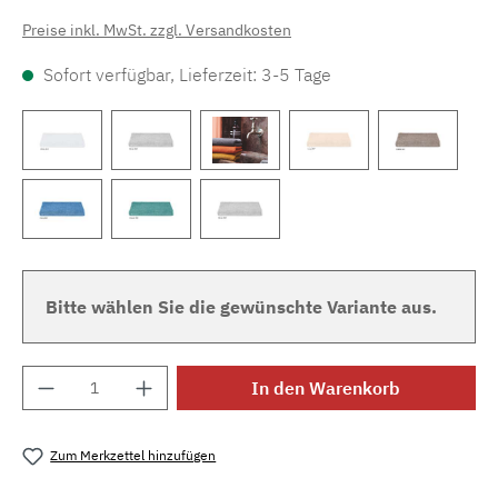
Preise inkl. MwSt. zzgl. Versandkosten
Sofort verfügbar, Lieferzeit: 3-5 Tage
Bitte wählen Sie die gewünschte Variante aus.
Produkt Anzahl: Gib den gewünschten Wert e
In den Warenkorb
Zum Merkzettel hinzufügen