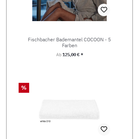
Fischbacher Bademantel COCOON - 5
Farben
Regulärer Preis:
Ab
125,00 € *
Rabatt
%