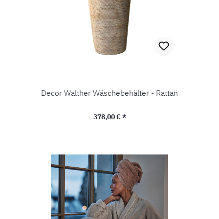
Decor Walther Wäschebehälter - Rattan
Regulärer Preis:
378,00 € *