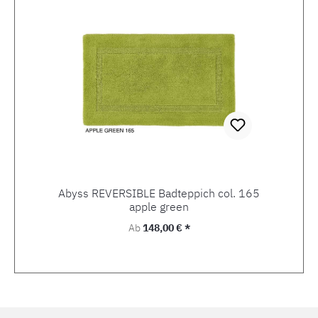
Abyss REVERSIBLE Badteppich col. 165
apple green
Regulärer Preis:
Ab
148,00 € *