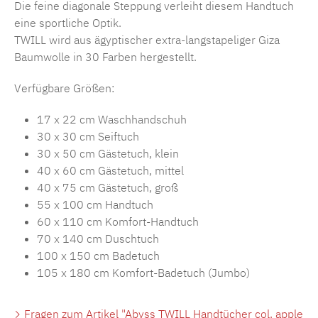
Die feine diagonale Steppung verleiht diesem Handtuch
eine sportliche Optik.
TWILL wird aus ägyptischer extra-langstapeliger Giza
Baumwolle in 30 Farben hergestellt.
Verfügbare Größen:
17 x 22 cm Waschhandschuh
30 x 30 cm Seiftuch
30 x 50 cm Gästetuch, klein
40 x 60 cm Gästetuch, mittel
40 x 75 cm Gästetuch, groß
55 x 100 cm Handtuch
60 x 110 cm Komfort-Handtuch
70 x 140 cm Duschtuch
100 x 150 cm Badetuch
105 x 180 cm Komfort-Badetuch (Jumbo)
Fragen zum Artikel "Abyss TWILL Handtücher col. apple