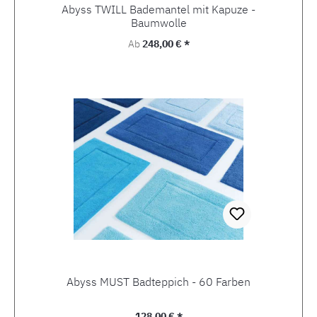
Abyss TWILL Bademantel mit Kapuze -
Baumwolle
Regulärer Preis:
Ab
248,00 € *
Abyss MUST Badteppich - 60 Farben
Regulärer Preis:
128,00 € *