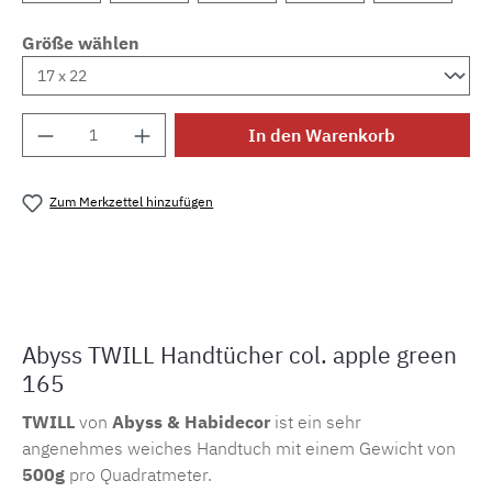
Größe wählen
Produkt Anzahl: Gib den gewünschten Wert e
In den Warenkorb
Zum Merkzettel hinzufügen
Produktnummer:
MLAH.twill.165
Abyss TWILL Handtücher col. apple green
165
TWILL
von
Abyss & Habidecor
ist ein sehr
angenehmes weiches Handtuch mit einem Gewicht von
500g
pro Quadratmeter.