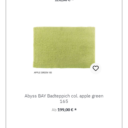
Abyss BAY Badteppich col. apple green
165
Regulärer Preis:
Ab
199,00 € *