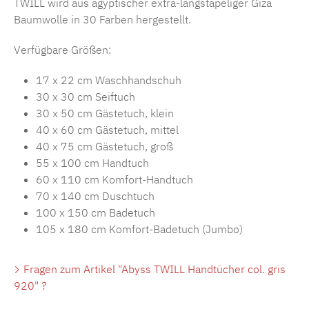
TWILL wird aus ägyptischer extra-langstapeliger Giza
Baumwolle in 30 Farben hergestellt.
Verfügbare Größen:
17 x 22 cm Waschhandschuh
30 x 30 cm Seiftuch
30 x 50 cm Gästetuch, klein
40 x 60 cm Gästetuch, mittel
40 x 75 cm Gästetuch, groß
55 x 100 cm Handtuch
60 x 110 cm Komfort-Handtuch
70 x 140 cm Duschtuch
100 x 150 cm Badetuch
105 x 180 cm Komfort-Badetuch (Jumbo)
Fragen zum Artikel "Abyss TWILL Handtücher col. gris
920" ?