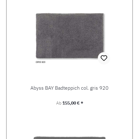
Abyss BAY Badteppich col. gris 920
Regulärer Preis:
Ab
155,00 € *