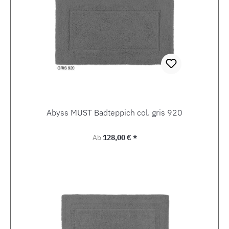
Abyss MUST Badteppich col. gris 920
Regulärer Preis:
Ab
128,00 € *