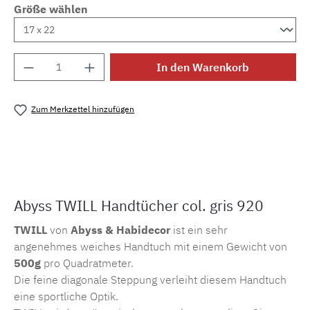
Größe wählen
Produkt Anzahl: Gib den gewünschten Wert e
In den Warenkorb
Zum Merkzettel hinzufügen
Produktnummer:
MLAH.twill.920
Abyss TWILL Handtücher col. gris 920
TWILL
von
Abyss & Habidecor
ist ein sehr
angenehmes weiches Handtuch mit einem Gewicht von
500g
pro Quadratmeter.
Die feine diagonale Steppung verleiht diesem Handtuch
eine sportliche Optik.