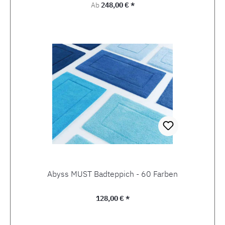
Regulärer Preis:
Ab
248,00 € *
Abyss MUST Badteppich - 60 Farben
Regulärer Preis:
128,00 € *