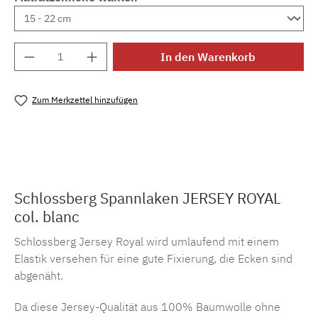
Produkt Anzahl: Gib den gewünschten Wert e
In den Warenkorb
Zum Merkzettel hinzufügen
Produktnummer:
MLSB.j.sbl.blanc
Schlossberg Spannlaken JERSEY ROYAL
col. blanc
Schlossberg Jersey Royal wird umlaufend mit einem
Elastik versehen für eine gute Fixierung, die Ecken sind
abgenäht.
Da diese Jersey-Qualität aus 100% Baumwolle ohne