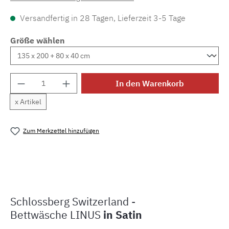
Versandfertig in 28 Tagen, Lieferzeit 3-5 Tage
Größe wählen
Produkt Anzahl: Gib den gewünschten Wert e
In den Warenkorb
x Artikel
Zum Merkzettel hinzufügen
Produktnummer:
MLSB.linus
Schlossberg Switzerland -
Bettwäsche LINUS
in Satin