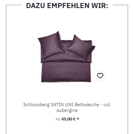
DAZU EMPFEHLEN WIR:
Produktgalerie überspringen
Schlossberg SATIN UNI Bettwäsche - col.
aubergine
Regulärer Preis:
Ab
49,00 € *