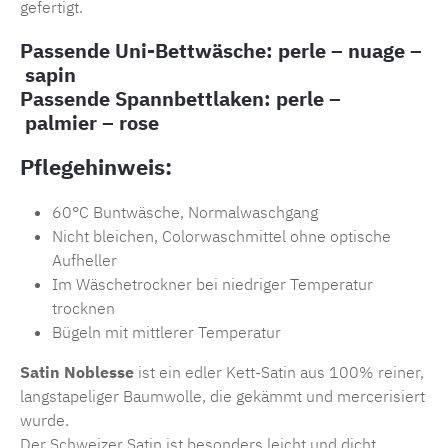
gefertigt.
Passende Uni-Bettwäsche: perle
–
nuage
–
sapin
Passende Spannbettlaken: perle
–
palmier
–
rose
Pflegehinweis:
60°C Buntwäsche, Normalwaschgang
Nicht bleichen, Colorwaschmittel ohne optische
Aufheller
Im Wäschetrockner bei niedriger Temperatur
trocknen
Bügeln mit mittlerer Temperatur
Satin Noblesse
ist ein edler Kett-Satin aus 100% reiner,
langstapeliger Baumwolle, die gekämmt und mercerisiert
wurde.
Der Schweizer Satin ist besonders leicht und dicht