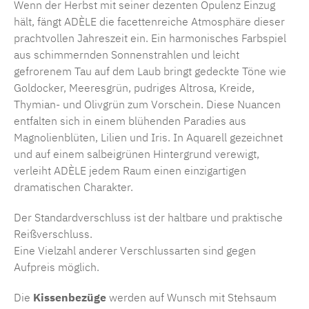
Wenn der Herbst mit seiner dezenten Opulenz Einzug
hält, fängt ADÈLE die facettenreiche Atmosphäre dieser
prachtvollen Jahreszeit ein. Ein harmonisches Farbspiel
aus schimmernden Sonnenstrahlen und leicht
gefrorenem Tau auf dem Laub bringt gedeckte Töne wie
Goldocker, Meeresgrün, pudriges Altrosa, Kreide,
Thymian- und Olivgrün zum Vorschein. Diese Nuancen
entfalten sich in einem blühenden Paradies aus
Magnolienblüten, Lilien und Iris. In Aquarell gezeichnet
und auf einem salbeigrünen Hintergrund verewigt,
verleiht ADÈLE jedem Raum einen einzigartigen
dramatischen Charakter.
Der Standardverschluss ist der haltbare und praktische
Reißverschluss.
Eine Vielzahl anderer Verschlussarten sind gegen
Aufpreis möglich.
Die
Kissenbezüge
werden auf Wunsch mit Stehsaum