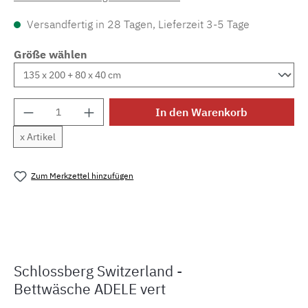
Versandfertig in 28 Tagen, Lieferzeit 3-5 Tage
Größe wählen
Produkt Anzahl: Gib den gewünschten Wert e
In den Warenkorb
x Artikel
Zum Merkzettel hinzufügen
Produktnummer:
MLSB.adele.vert.S
Schlossberg Switzerland -
Bettwäsche ADELE vert