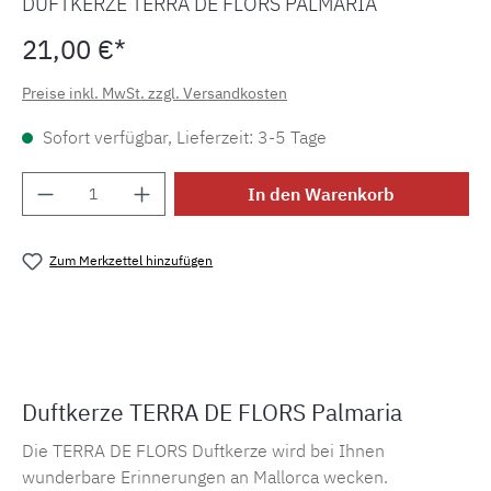
DUFTKERZE TERRA DE FLORS PALMARIA
21,00 €*
Preise inkl. MwSt. zzgl. Versandkosten
Sofort verfügbar, Lieferzeit: 3-5 Tage
Produkt Anzahl: Gib den gewünschten Wert e
In den Warenkorb
Zum Merkzettel hinzufügen
Produktnummer:
MLPM.k.tdf
Duftkerze TERRA DE FLORS Palmaria
Die TERRA DE FLORS Duftkerze wird bei Ihnen
wunderbare Erinnerungen an Mallorca wecken.