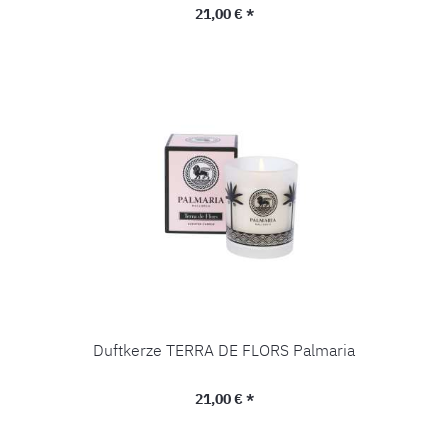
Regulärer Preis:
21,00 € *
Duftkerze TERRA DE FLORS Palmaria
Regulärer Preis:
21,00 € *