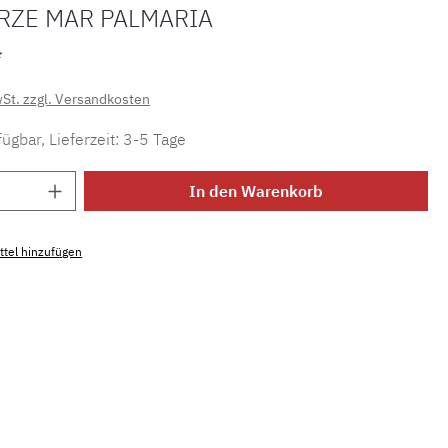
RZE MAR PALMARIA
*
wSt. zzgl. Versandkosten
ügbar, Lieferzeit: 3-5 Tage
Anzahl: Gib den gewünschten Wert ein ode
In den Warenkorb
tel hinzufügen
mmer:
MLPM.k.mar