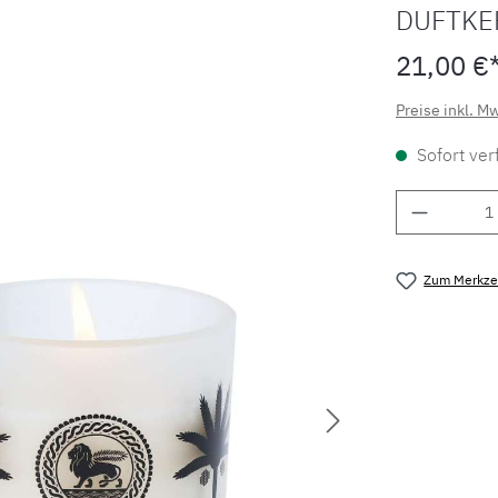
DUFTKE
21,00 €
Preise inkl. M
Sofort verf
Produkt 
Zum Merkzet
Produktnu