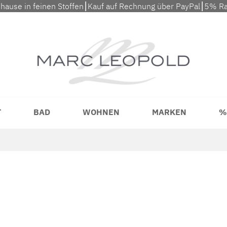
uhause in feinen Stoffen⎮Kauf auf Rechnung über PayPal⎮5% Ra
T
BAD
WOHNEN
MARKEN
%