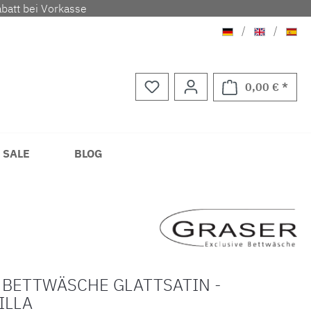
batt bei Vorkasse
Deutsch
Englisch
Span
/
/
0,00 € *
Waren
 SALE
BLOG
 BETTWÄSCHE GLATTSATIN -
ILLA