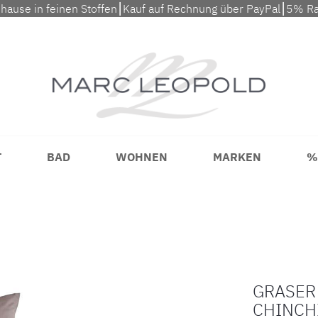
uhause in feinen Stoffen⎮Kauf auf Rechnung über PayPal⎮5% Ra
T
BAD
WOHNEN
MARKEN
%
GRASER
CHINCH