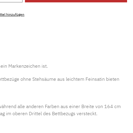
tel hinzufügen
mmer:
MLGR.gs.6600
sein Markenzeichen ist.
 Bettbezüge ohne Stehsäume aus leichtem Feinsatin bieten
 während alle anderen Farben aus einer Breite von 164 cm
ag im oberen Drittel des Bettbezugs versteckt.