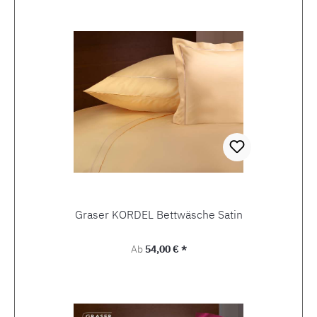
Produktgalerie überspringen
Graser KORDEL Bettwäsche Satin
Regulärer Preis:
Ab
54,00 € *