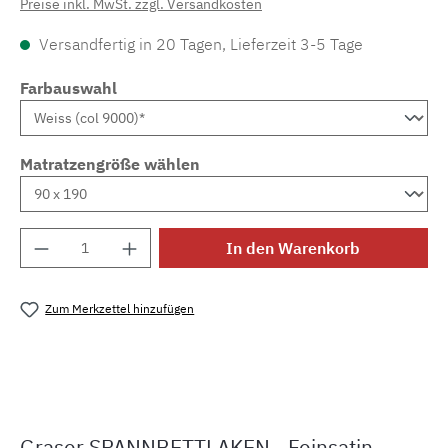
Preise inkl. MwSt. zzgl. Versandkosten
Versandfertig in 20 Tagen, Lieferzeit 3-5 Tage
Farbauswahl
Matratzengröße wählen
Produkt Anzahl: Gib den gewünschten Wert e
In den Warenkorb
Zum Merkzettel hinzufügen
Produktnummer:
MLGR.S.spann
Graser SPANNBETTLAKEN - Feinsatin