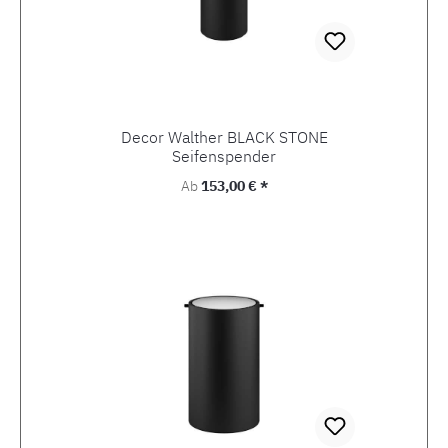
Decor Walther BLACK STONE
Seifenspender
Regulärer Preis:
Ab
153,00 € *