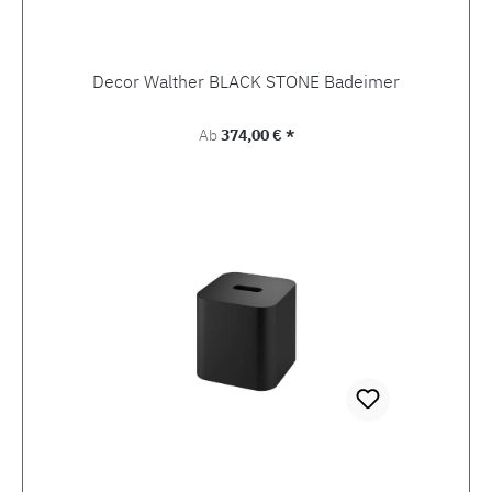
Decor Walther BLACK STONE Badeimer
Regulärer Preis:
Ab
374,00 € *