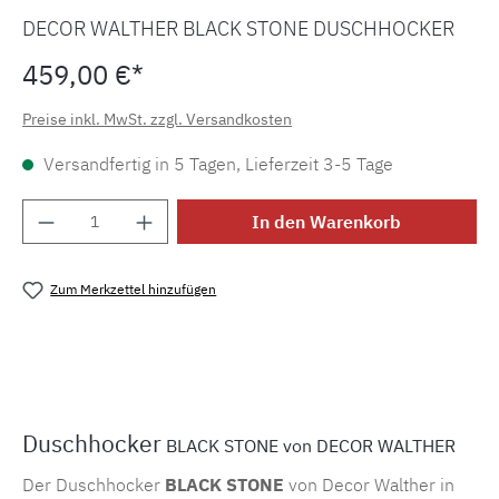
DECOR WALTHER BLACK STONE DUSCHHOCKER
459,00 €*
Preise inkl. MwSt. zzgl. Versandkosten
Versandfertig in 5 Tagen, Lieferzeit 3-5 Tage
Produkt Anzahl: Gib den gewünschten Wert e
In den Warenkorb
Zum Merkzettel hinzufügen
Produktnummer:
MLDW.0974760
Duschhocker
BLACK STONE von DECOR WALTHER
Der Duschhocker
BLACK
STONE
von Decor Walther in