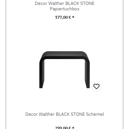
Decor Walther BLACK STONE
Papiertuchbox
Regulärer Preis:
177,00 € *
Decor Walther BLACK STONE Schemel
Regulärer Preis:
299,00 € *