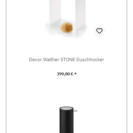
Decor Walther STONE Duschhocker
Regulärer Preis:
399,00 € *