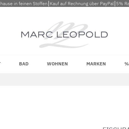
uhause in feinen Stoffen⎮Kauf auf Rechnung über PayPal⎮5% Ra
T
BAD
WOHNEN
MARKEN
%