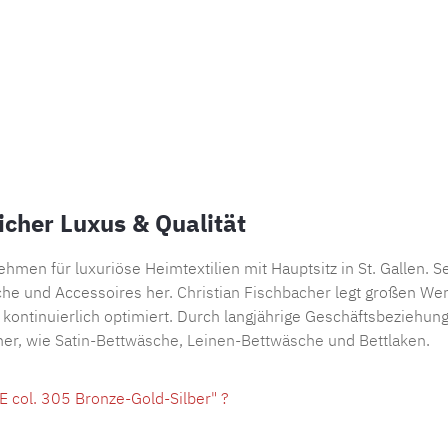
icher Luxus & Qualität
hmen für luxuriöse Heimtextilien mit Hauptsitz in St. Gallen. 
che und Accessoires her.
Christian Fischbacher
legt großen Wer
ontinuierlich optimiert. Durch langjährige Geschäftsbeziehunge
her, wie
Satin-Bettwäsche
,
Leinen-Bettwäsche
und
Bettlaken
.
 col. 305 Bronze-Gold-Silber" ?