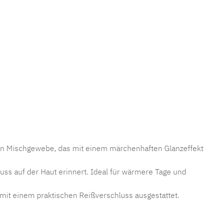
mmer:
MLFB.setacotone.305M.1
gen Mischgewebe, das mit einem märchenhaften Glanzeffekt
Kuss auf der Haut erinnert. Ideal für wärmere Tage und
 mit einem praktischen Reißverschluss ausgestattet.