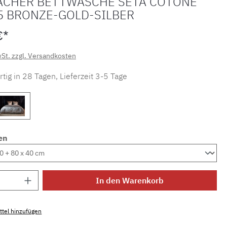
ACHER BETTWÄSCHE SETA COTONE
05 BRONZE-GOLD-SILBER
€*
wSt. zzgl. Versandkosten
tig in 28 Tagen, Lieferzeit 3-5 Tage
en
Anzahl: Gib den gewünschten Wert ein ode
In den Warenkorb
tel hinzufügen