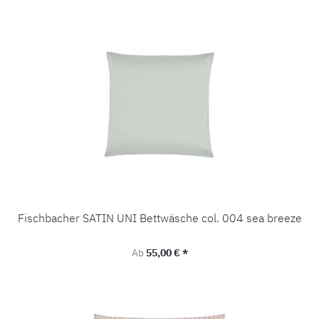
Fischbacher SATIN UNI Bettwäsche col. 004 sea breeze
Regulärer Preis:
Ab
55,00 € *