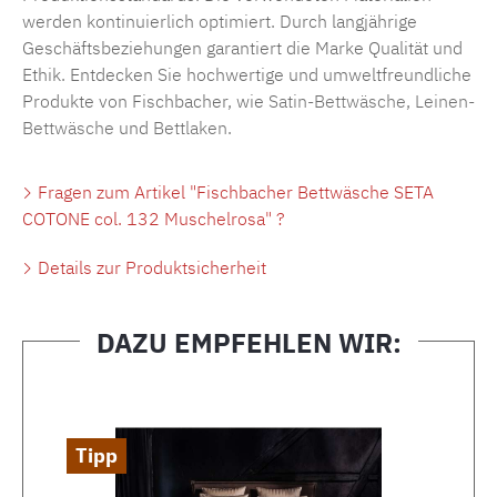
werden kontinuierlich optimiert. Durch langjährige
Geschäftsbeziehungen garantiert die Marke Qualität und
Ethik. Entdecken Sie hochwertige und umweltfreundliche
Produkte von Fischbacher, wie
Satin-Bettwäsche
,
Leinen-
Bettwäsche
und
Bettlaken
.
Fragen zum Artikel "Fischbacher Bettwäsche SETA
COTONE col. 132 Muschelrosa" ?
Details zur Produktsicherheit
DAZU EMPFEHLEN WIR:
Produktgalerie überspringen
Tipp