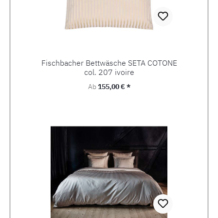
Fischbacher Bettwäsche SETA COTONE
col. 207 ivoire
Regulärer Preis:
Ab
155,00 € *