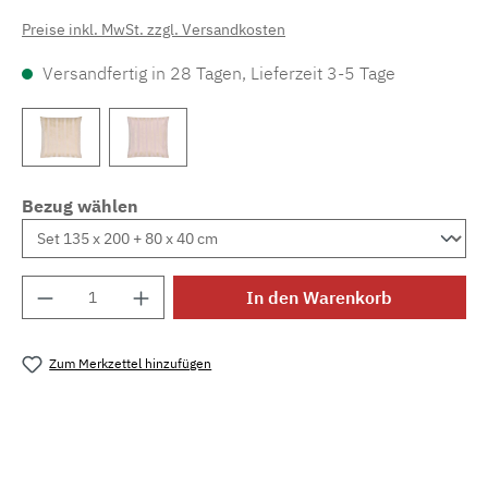
Preise inkl. MwSt. zzgl. Versandkosten
Versandfertig in 28 Tagen, Lieferzeit 3-5 Tage
Bezug wählen
Produkt Anzahl: Gib den gewünschten Wert e
In den Warenkorb
Zum Merkzettel hinzufügen
Produktnummer:
MLFB.setacotone.132M.1