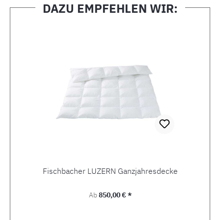
DAZU EMPFEHLEN WIR:
Produktgalerie überspringen
Fischbacher LUZERN Ganzjahresdecke
Regulärer Preis:
Ab
850,00 € *