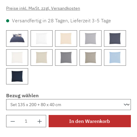
Preise inkl. MwSt. zzgl. Versandkosten
Versandfertig in 28 Tagen, Lieferzeit 3-5 Tage
Bezug wählen
Produkt Anzahl: Gib den gewünschten Wert e
In den Warenkorb