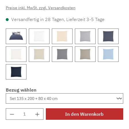
Preise inkl. MwSt. zzgl. Versandkosten
Versandfertig in 28 Tagen, Lieferzeit 3-5 Tage
Bezug wählen
Produkt Anzahl: Gib den gewünschten Wert e
In den Warenkorb