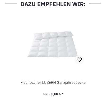
DAZU EMPFEHLEN WIR:
Produktgalerie überspringen
Fischbacher LUZERN Ganzjahresdecke
Regulärer Preis:
Ab
850,00 € *