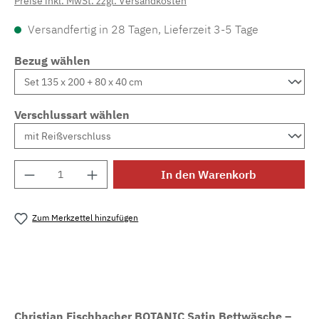
Preise inkl. MwSt. zzgl. Versandkosten
Versandfertig in 28 Tagen, Lieferzeit 3-5 Tage
Bezug wählen
Verschlussart wählen
Produkt Anzahl: Gib den gewünschten Wert e
In den Warenkorb
Zum Merkzettel hinzufügen
Produktnummer:
MLFB.E17_295M.1
Christian Fischbacher BOTANIC Satin Bettwäsche –