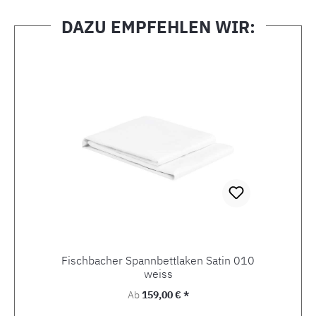
DAZU EMPFEHLEN WIR:
Produktgalerie überspringen
Fischbacher Spannbettlaken Satin 010
weiss
Regulärer Preis:
Ab
159,00 € *