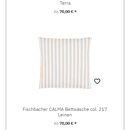
Terra
Regulärer Preis:
Ab
70,00 € *
Fischbacher CALMA Bettwäsche col. 217
Leinen
Regulärer Preis:
Ab
70,00 € *