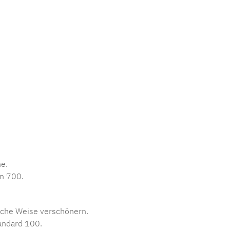
he.
on 700.
liche Weise verschönern.
tandard 100.