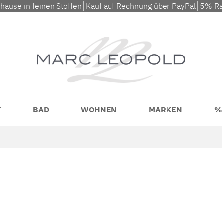
uhause in feinen Stoffen⎮Kauf auf Rechnung über PayPal⎮5% Ra
T
BAD
WOHNEN
MARKEN
%