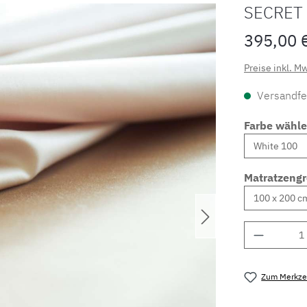
SECRET 
395,00 
Preise inkl. M
Versandfer
Farbe wähl
Matratzeng
Produkt 
Zum Merkzet
Produktnu