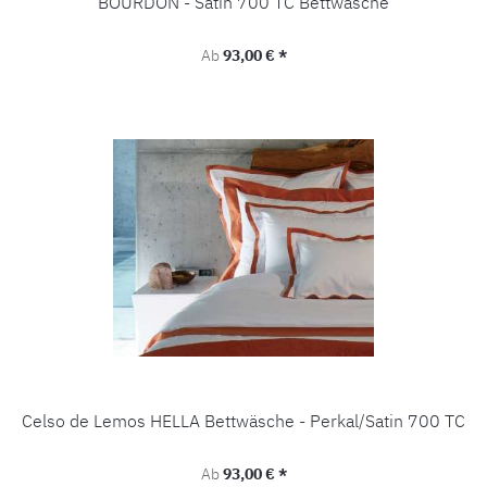
BOURDON - Satin 700 TC Bettwäsche
Regulärer Preis:
Ab
93,00 € *
Celso de Lemos HELLA Bettwäsche - Perkal/Satin 700 TC
Regulärer Preis:
Ab
93,00 € *