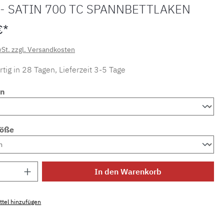
- SATIN 700 TC SPANNBETTLAKEN
€*
wSt. zzgl. Versandkosten
tig in 28 Tagen, Lieferzeit 3-5 Tage
en
röße
Anzahl: Gib den gewünschten Wert ein ode
In den Warenkorb
tel hinzufügen
mmer:
MLCDL.fs.secretM.2