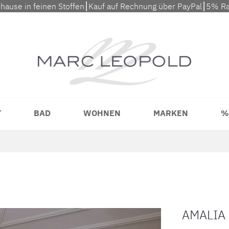
uhause in feinen Stoffen⎮Kauf auf Rechnung über PayPal⎮5% Ra
T
BAD
WOHNEN
MARKEN
%
AMALIA