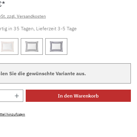
€*
wSt. zzgl. Versandkosten
tig in 35 Tagen, Lieferzeit 3-5 Tage
len Sie die gewünschte Variante aus.
Anzahl: Gib den gewünschten Wert ein ode
In den Warenkorb
tel hinzufügen
mmer:
amalia.sonata.bw