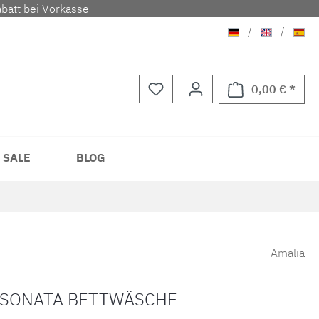
batt bei Vorkasse
Deutsch
Englisch
Span
/
/
0,00 € *
Waren
 SALE
BLOG
Amalia
 SONATA BETTWÄSCHE