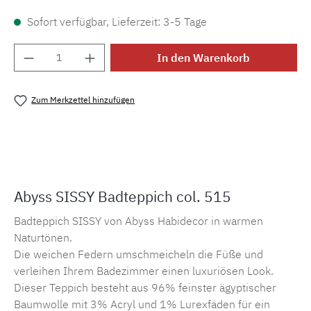
Sofort verfügbar, Lieferzeit: 3-5 Tage
Produkt Anzahl: Gib den gewünschten Wert e
In den Warenkorb
Zum Merkzettel hinzufügen
Produktnummer:
MLAH.sissy.515
Abyss SISSY Badteppich col. 515
Badteppich SISSY von Abyss Habidecor in warmen
Naturtönen.
Die weichen Federn umschmeicheln die Füße und
verleihen Ihrem Badezimmer einen luxuriösen Look.
Dieser Teppich besteht aus 96% feinster ägyptischer
Baumwolle mit 3% Acryl und 1% Lurexfäden für ein