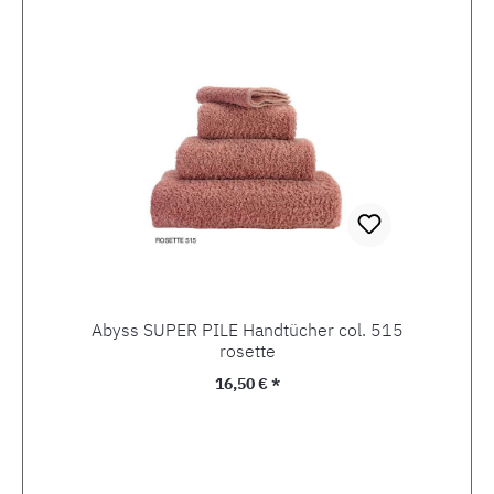
Produktgalerie überspringen
Abyss SUPER PILE Handtücher col. 515
rosette
Regulärer Preis:
16,50 € *