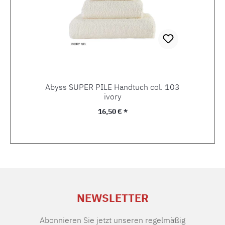
Abyss SUPER PILE Handtuch col. 103
ivory
Regulärer Preis:
16,50 € *
NEWSLETTER
Abonnieren Sie jetzt unseren regelmäßig