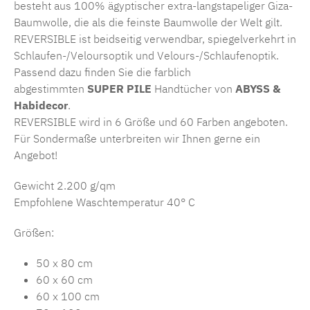
besteht aus 100% ägyptischer extra-langstapeliger Giza-
Baumwolle, die als die feinste Baumwolle der Welt gilt.
REVERSIBLE ist beidseitig verwendbar, spiegelverkehrt in
Schlaufen-/Veloursoptik und Velours-/Schlaufenoptik.
Passend dazu finden Sie die farblich
abgestimmten
SUPER PILE
Handtücher von
ABYSS &
Habidecor
.
REVERSIBLE wird in 6 Größe und 60 Farben angeboten.
Für Sondermaße unterbreiten wir Ihnen gerne ein
Angebot!
Gewicht 2.200 g/qm
Empfohlene Waschtemperatur 40° C
Größen:
50 x 80 cm
60 x 60 cm
60 x 100 cm