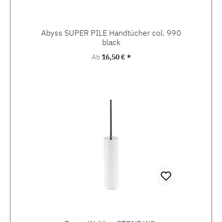
Abyss SUPER PILE Handtücher col. 990
black
Regulärer Preis:
Ab
16,50 € *