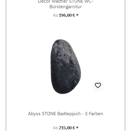
Decor Walther STONE WC-
Bürstengarnitur
Regulärer Preis:
Ab
196,00 € *
Abyss STONE Badteppich - 3 Farben
Regulärer Preis:
Ab
215,00 € *