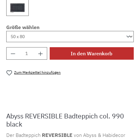
Größe wählen
Produkt Anzahl: Gib den gewünschten Wert e
In den Warenkorb
Zum Merkzettel hinzufügen
Produktnummer:
MLAH.rev.990
Abyss REVERSIBLE Badteppich col. 990
black
Der Badteppich
REVERSIBLE
von Abyss & Habidecor