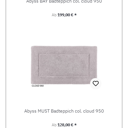
Abyss BAY Badteppich col. cloud 950
Regulärer Preis:
Ab
199,00 € *
Abyss MUST Badteppich col. cloud 950
Regulärer Preis:
Ab
128,00 € *