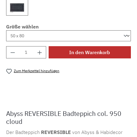
Größe wählen
Produkt Anzahl: Gib den gewünschten Wert e
In den Warenkorb
Zum Merkzettel hinzufügen
Produktnummer:
MLAH.rev.950
Abyss REVERSIBLE Badteppich col. 950
cloud
Der Badteppich
REVERSIBLE
von Abyss & Habidecor