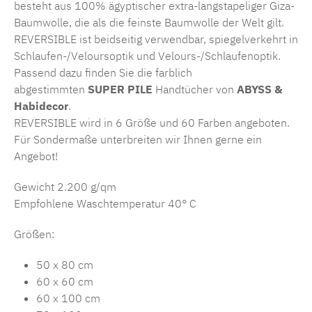
besteht aus 100% ägyptischer extra-langstapeliger Giza-
Baumwolle, die als die feinste Baumwolle der Welt gilt.
REVERSIBLE ist beidseitig verwendbar, spiegelverkehrt in
Schlaufen-/Veloursoptik und Velours-/Schlaufenoptik.
Passend dazu finden Sie die farblich
abgestimmten
SUPER PILE
Handtücher von
ABYSS &
Habidecor
.
REVERSIBLE wird in 6 Größe und 60 Farben angeboten.
Für Sondermaße unterbreiten wir Ihnen gerne ein
Angebot!
Gewicht 2.200 g/qm
Empfohlene Waschtemperatur 40° C
Größen:
50 x 80 cm
60 x 60 cm
60 x 100 cm