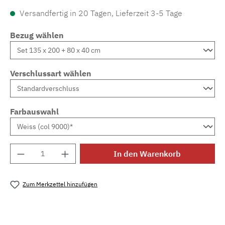
Versandfertig in 20 Tagen, Lieferzeit 3-5 Tage
Bezug wählen
Verschlussart wählen
Farbauswahl
Produkt Anzahl: Gib den gewünschten Wert e
In den Warenkorb
Zum Merkzettel hinzufügen
Produktnummer:
MLGR.wendeblock