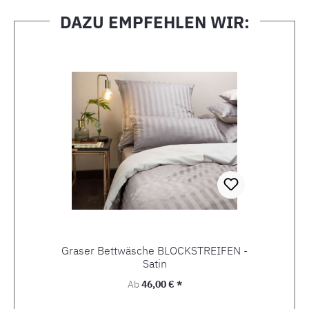
DAZU EMPFEHLEN WIR:
Produktgalerie überspringen
Graser Bettwäsche BLOCKSTREIFEN -
Satin
Regulärer Preis:
Ab
46,00 € *