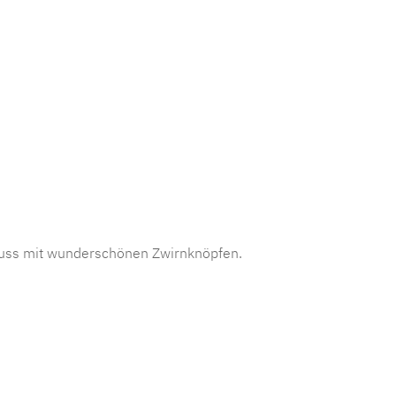
mmer:
MLGR.S.venlo
hluss mit wunderschönen Zwirnknöpfen.