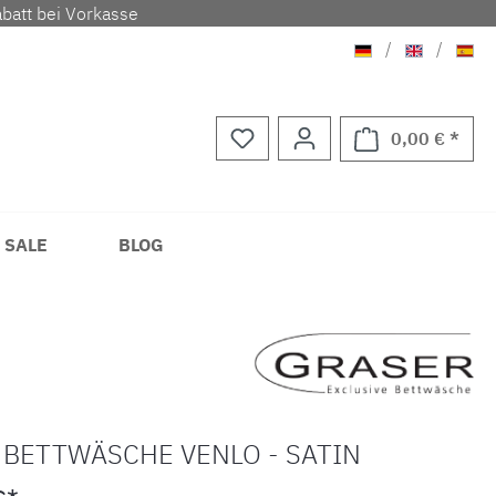
batt bei Vorkasse
Deutsch
Englisch
Span
/
/
0,00 € *
Waren
 SALE
BLOG
 BETTWÄSCHE VENLO - SATIN