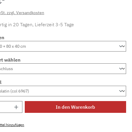
€*
wSt. zzgl. Versandkosten
tig in 20 Tagen, Lieferzeit 3-5 Tage
en
rt wählen
l
Anzahl: Gib den gewünschten Wert ein ode
In den Warenkorb
tel hinzufügen