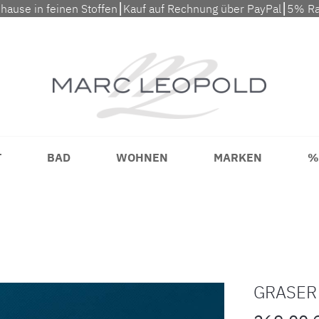
uhause in feinen Stoffen⎮Kauf auf Rechnung über PayPal⎮5% Ra
T
BAD
WOHNEN
MARKEN
%
GRASER