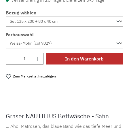
Versandfertig in 20 Tagen, Lieferzeit 3-5 Tage
Bezug wählen
Farbauswahl
Produkt Anzahl: Gib den gewünschten Wert e
In den Warenkorb
Zum Merkzettel hinzufügen
Produktnummer:
MLGR.S.nautilus
Graser NAUTILIUS Bettwäsche - Satin
... Ahoi Matrosen, das blaue Band wie das tiefe Meer und