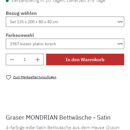
Versandfertig in 20 Tagen, Lieferzeit 3-5 Tage
Bezug wählen
Farbauswahl
Produkt Anzahl: Gib den gewünschten Wert e
In den Warenkorb
Zum Merkzettel hinzufügen
Produktnummer:
MLGR.S.mondrian.
Graser MONDRIAN Bettwäsche - Satin
4-farbige edle Satin Bettwäsche aus dem Hause
Graser