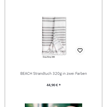
Produktgalerie überspringen
BEACH Strandtuch 320g in zwei Farben
Regulärer Preis:
44,90 € *