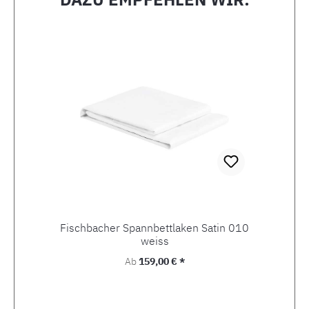
Produktgalerie überspringen
Fischbacher Spannbettlaken Satin 010
weiss
Regulärer Preis:
Ab
159,00 € *