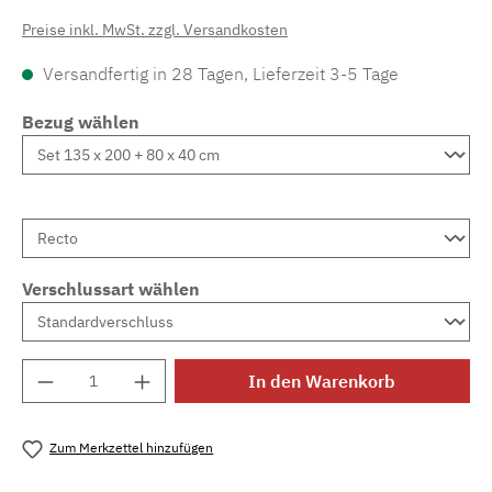
Preise inkl. MwSt. zzgl. Versandkosten
Versandfertig in 28 Tagen, Lieferzeit 3-5 Tage
Bezug wählen
Verschlussart wählen
Produkt Anzahl: Gib den gewünschten Wert e
In den Warenkorb
Zum Merkzettel hinzufügen