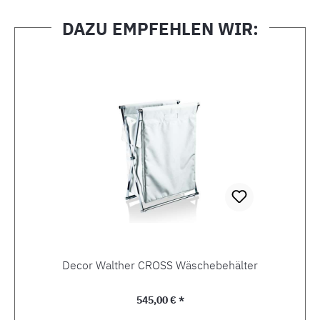
DAZU EMPFEHLEN WIR:
Produktgalerie überspringen
Decor Walther CROSS Wäschebehälter
Regulärer Preis:
545,00 € *