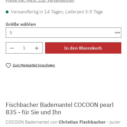
Preise inkl. MwSt. zzgl. Versandkosten
Versandfertig in 14 Tagen, Lieferzeit 3-5 Tage
Größe wählen
Produkt Anzahl: Gib den gewünschten Wert e
In den Warenkorb
Zum Merkzettel hinzufügen
Produktnummer:
MLFB.cocoon.835.1
Fischbacher Bademantel COCOON pearl
835 - für Sie und Ihn
COCOON Bademantel von
Christian Fischbacher
- purer