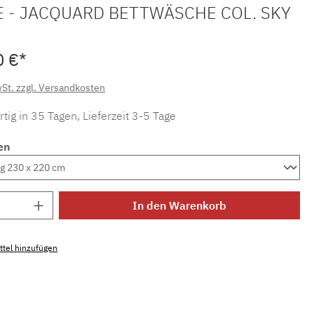
E - JACQUARD BETTWÄSCHE COL. SKY
0 €*
wSt. zzgl. Versandkosten
tig in 35 Tagen, Lieferzeit 3-5 Tage
en
Anzahl: Gib den gewünschten Wert ein ode
In den Warenkorb
tel hinzufügen
mmer:
MLDCL.exquise.360.3