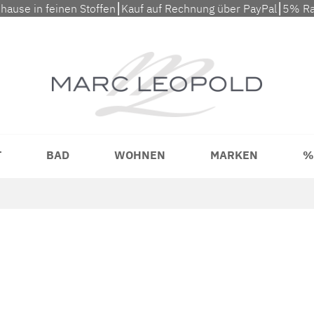
uhause in feinen Stoffen⎮Kauf auf Rechnung über PayPal⎮5% Ra
T
BAD
WOHNEN
MARKEN
%