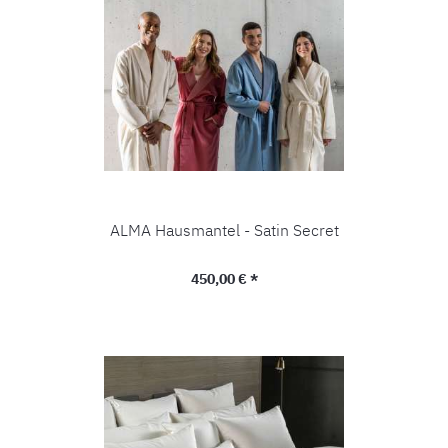
ALMA Hausmantel - Satin Secret
Regulärer Preis:
450,00 € *