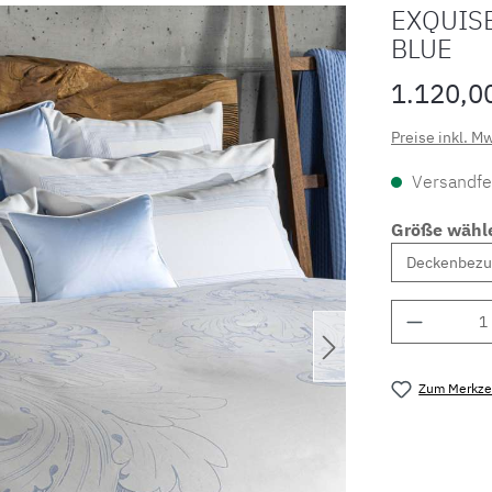
EXQUIS
BLUE
1.120,0
Preise inkl. M
Versandfer
Größe wähl
Produkt 
Zum Merkzet
Produktnu