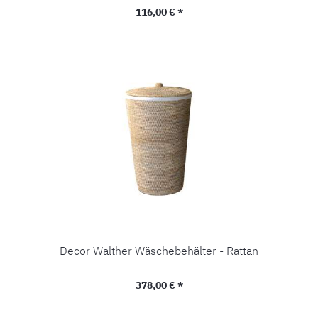
Regulärer Preis:
116,00 € *
Decor Walther Wäschebehälter - Rattan
Regulärer Preis:
378,00 € *