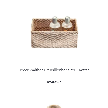
Decor Walther Utensilienbehälter - Rattan
Regulärer Preis:
59,00 € *