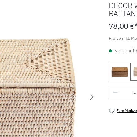
DECOR 
RATTAN
78,00 €
Preise inkl. M
Versandfer
Rattan d
Produkt 
Zum Merkzet
Produktnu