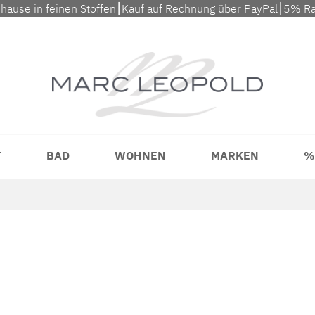
uhause in feinen Stoffen⎮Kauf auf Rechnung über PayPal⎮5% Ra
T
BAD
WOHNEN
MARKEN
%