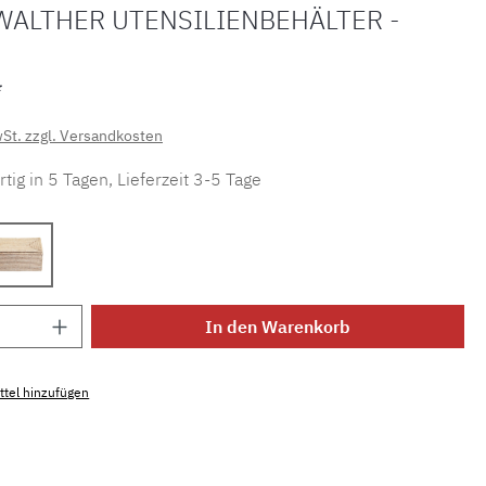
WALTHER UTENSILIENBEHÄLTER -
*
wSt. zzgl. Versandkosten
tig in 5 Tagen, Lieferzeit 3-5 Tage
unkel 0932192
Rattan hell 0932191
Anzahl: Gib den gewünschten Wert ein ode
In den Warenkorb
tel hinzufügen
mmer:
MLDW.b.utbmd