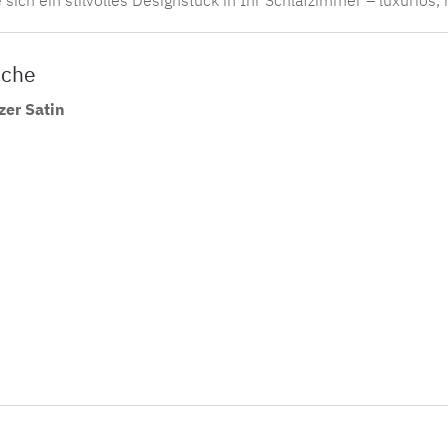
sche
er Satin