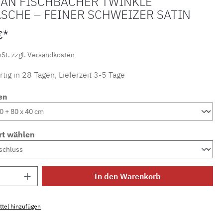
IAN FISCHBACHER TWINKLE
SCHE – FEINER SCHWEIZER SATIN
€*
wSt. zzgl. Versandkosten
tig in 28 Tagen, Lieferzeit 3-5 Tage
en
rt wählen
Anzahl: Gib den gewünschten Wert ein ode
In den Warenkorb
tel hinzufügen