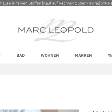
uhause in feinen Stoffen⎮Kauf auf Rechnung über PayPal⎮5% Ra
T
BAD
WOHNEN
MARKEN
%