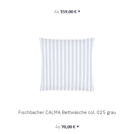
Regulärer Preis:
Ab
159,00 € *
Fischbacher CALMA Bettwäsche col. 025 grau
Regulärer Preis:
Ab
70,00 € *