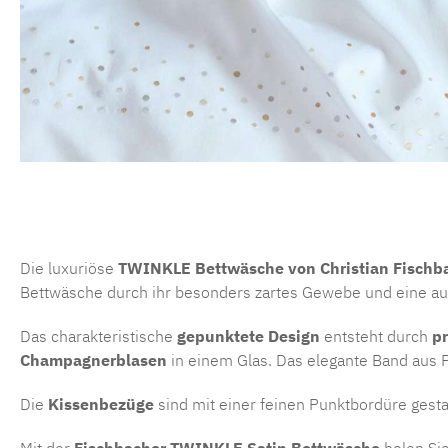
Die luxuriöse
TWINKLE Bettwäsche von
Christian Fischb
Bettwäsche durch ihr besonders zartes Gewebe und eine au
Das charakteristische
gepunktete Design
entsteht durch
pr
Champagnerblasen
in einem Glas. Das elegante Band aus P
Die
Kissenbezüge
sind mit einer feinen Punktbordüre gestal
Mit der
Fischbacher TWINKLE Satin Bettwäsche
holen Sie