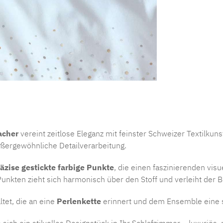
Produktnu
acher
vereint zeitlose Eleganz mit feinster Schweizer Textilkuns
ßergewöhnliche Detailverarbeitung.
äzise gestickte farbige Punkte
, die einen faszinierenden visu
unkten zieht sich harmonisch über den Stoff und verleiht der 
tet, die an eine
Perlenkette
erinnert und dem Ensemble eine st
 sich ein stilvolles Designstück in Ihr Schlafzimmer – luxuri