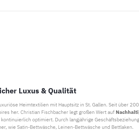
icher Luxus & Qualität
xuriöse Heimtextilien mit Hauptsitz in St. Gallen. Seit über 2
ires her.
Christian Fischbacher
legt großen Wert auf
Nachhalti
ontinuierlich optimiert. Durch langjährige Geschäftsbeziehunge
her, wie
Satin-Bettwäsche
,
Leinen-Bettwäsche
und
Bettlaken
.