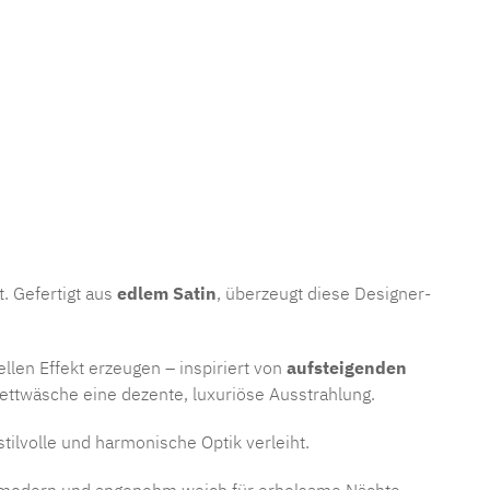
mmer:
MLFB.D84M.2
t. Gefertigt aus
edlem Satin
, überzeugt diese Designer-
ellen Effekt erzeugen – inspiriert von
aufsteigenden
Bettwäsche eine dezente, luxuriöse Ausstrahlung.
ilvolle und harmonische Optik verleiht.
ös, modern und angenehm weich für erholsame Nächte.