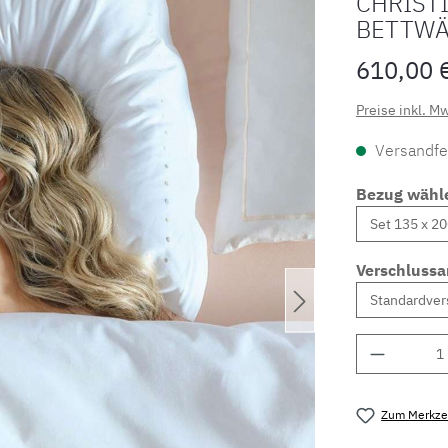
CHRIST
BETTWÄ
610,00 
Preise inkl. M
Versandfer
Bezug wähl
Verschlussa
Produkt 
Zum Merkzet