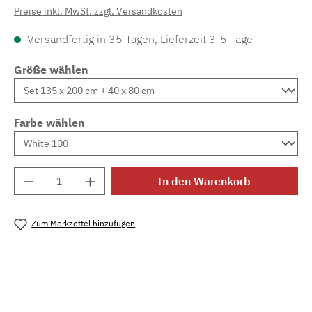
Preise inkl. MwSt. zzgl. Versandkosten
Versandfertig in 35 Tagen, Lieferzeit 3-5 Tage
Größe wählen
Farbe wählen
Produkt Anzahl: Gib den gewünschten Wert e
In den Warenkorb
Zum Merkzettel hinzufügen
Produktnummer:
MLCDL.bourdon