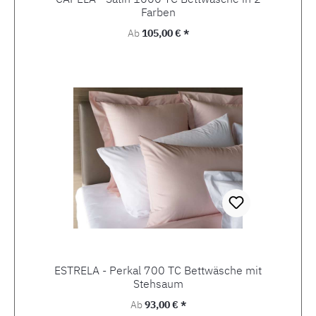
Farben
Regulärer Preis:
Ab
105,00 € *
ESTRELA - Perkal 700 TC Bettwäsche mit
Stehsaum
Regulärer Preis:
Ab
93,00 € *