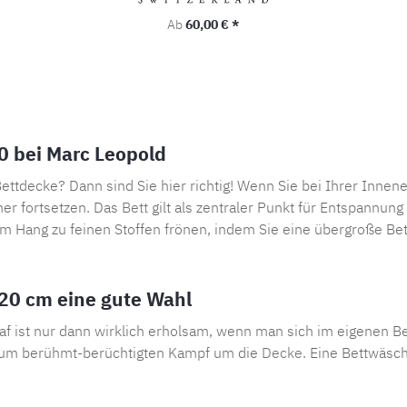
Regulärer Preis:
Ab
60,00 € *
0 bei Marc Leopold
decke? Dann sind Sie hier richtig! Wenn Sie bei Ihrer Innenei
mer fortsetzen. Das
Bett
gilt als zentraler Punkt für Entspannung
m Hang zu feinen Stoffen frönen, indem Sie eine übergroße Bet
20 cm eine gute Wahl
laf ist nur dann wirklich erholsam, wenn man sich im eigenen B
 zum berühmt-berüchtigten Kampf um die
Decke
. Eine Bettwäsc