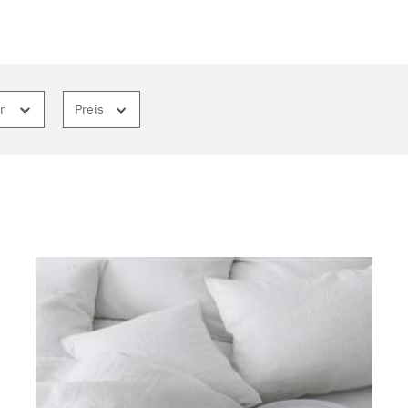
er
Preis