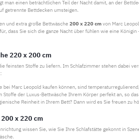
ngt man einen beträchtlichen Teil der Nacht damit, an der
Bettde
uf getrennte Bettdecken umsteigen.
ken und extra große Bettwäsche
200 x 220 cm
von Marc Leopol
 dass Sie sich die ganze Nacht über fühlen wie eine Königin 
sche 220 x 200 cm
 die feinsten Stoffe zu liefern. Im Schlafzimmer stehen dabei 
:
 bei Marc Leopold kaufen können, sind temperaturregulierend, 
 Stoffe der Luxus-Bettwäsche Ihrem Körper perfekt an, so das
ygienische Reinheit in Ihrem Bett? Dann wird es Sie freuen zu h
e 200 x 220 cm
einrichtung wissen Sie, wie Sie Ihre Schlafstätte gekonnt in Sz
äsche.