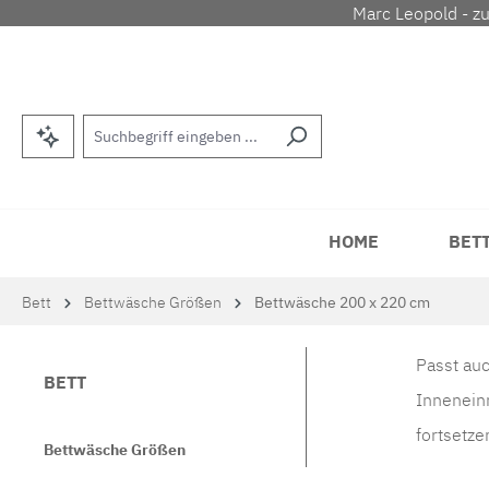
Marc Leopold - z
m Hauptinhalt springen
Zur Suche springen
Zur Hauptnavigation springen
HOME
BET
Bett
Bettwäsche Größen
Bettwäsche 200 x 220 cm
Passt auc
BETT
Inneneinr
fortsetze
Bettwäsche Größen