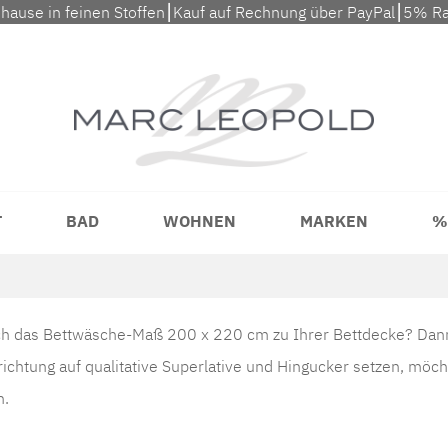
uhause in feinen Stoffen⎮Kauf auf Rechnung über PayPal⎮5% Ra
T
BAD
WOHNEN
MARKEN
%
h das Bettwäsche-Maß 200 x 220 cm zu Ihrer Bettdecke? Dann s
ichtung auf qualitative Superlative und Hingucker setzen, möch
n.