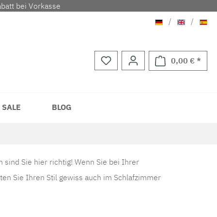
batt bei Vorkasse
Deutsch
Englisch
Span
/
/
0,00 € *
Waren
 SALE
BLOG
ind Sie hier richtig! Wenn Sie bei Ihrer
ten Sie Ihren Stil gewiss auch im Schlafzimmer