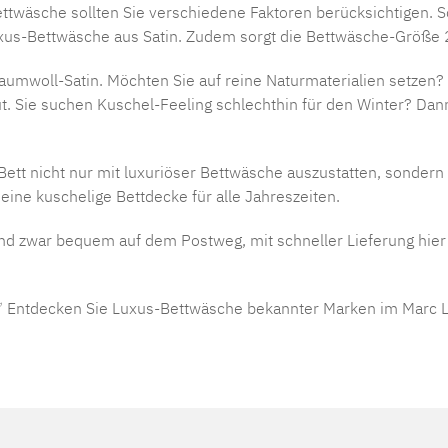
twäsche sollten Sie verschiedene Faktoren berücksichtigen. So
Luxus-Bettwäsche aus Satin. Zudem sorgt die Bettwäsche-Größe
Baumwoll-Satin. Möchten Sie auf reine Naturmaterialien setzen
 Sie suchen Kuschel-Feeling schlechthin für den Winter? Dann
Bett nicht nur mit luxuriöser Bettwäsche auszustatten, sonder
ine kuschelige Bettdecke für alle Jahreszeiten.
 und zwar bequem auf dem Postweg, mit schneller Lieferung hie
✅ Entdecken Sie Luxus-Bettwäsche bekannter Marken im Marc L