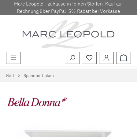
Marc Leopold - zuhause in feinen Stoffen⎮Kauf auf
Zum Hauptinhalt springen
Rechnung über PayPal⎮5% Rabatt bei Vorkasse
Waren
Bett
Spannbettlaken
Bildergalerie überspringen