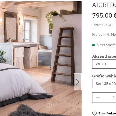
AIGRED
795,00 
Inhalt:
1 Stück
Preise inkl. M
Versandfer
Akzentfarb
Größe wähl
Produkt 
Zum Merkzet