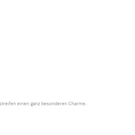
mmer:
MLAD.verdo
sstreifen einen ganz besonderen Charme.