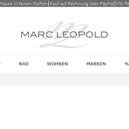
uhause in feinen Stoffen⎮Kauf auf Rechnung über PayPal⎮5% Ra
T
BAD
WOHNEN
MARKEN
%