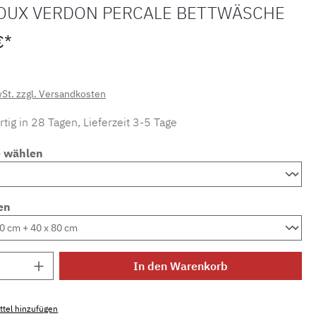
OUX VERDON PERCALE BETTWÄSCHE
€*
wSt. zzgl. Versandkosten
tig in 28 Tagen, Lieferzeit 3-5 Tage
e wählen
en
Anzahl: Gib den gewünschten Wert ein ode
In den Warenkorb
tel hinzufügen