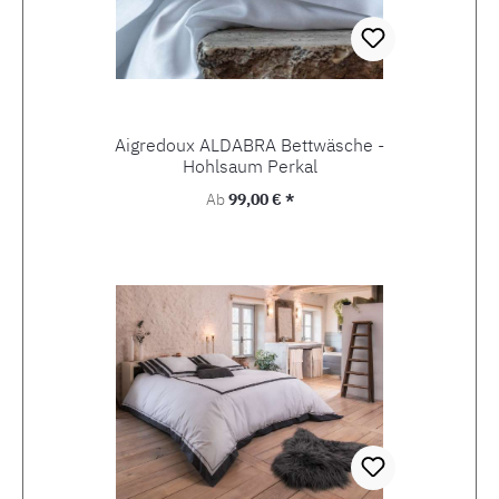
Aigredoux ALDABRA Bettwäsche -
Hohlsaum Perkal
Regulärer Preis:
Ab
99,00 € *