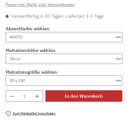
Preise inkl. MwSt. zzgl. Versandkosten
Versandfertig in 30 Tagen, Lieferzeit 3-5 Tage
Akzentfarbe wählen
Matratzenhöhe wählen
Matratzengröße wählen
Produkt Anzahl: Gib den gewünschten Wert e
In den Warenkorb
Zum Merkzettel hinzufügen
Produktnummer:
MLAD.sl.p200