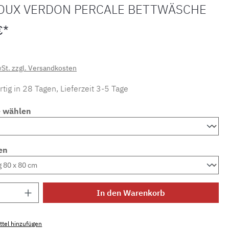
OUX VERDON PERCALE BETTWÄSCHE
€*
wSt. zzgl. Versandkosten
tig in 28 Tagen, Lieferzeit 3-5 Tage
e wählen
en
Anzahl: Gib den gewünschten Wert ein ode
In den Warenkorb
tel hinzufügen