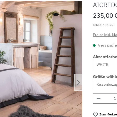
AIGRED
235,00 
Inhalt:
1 Stück
Preise inkl. M
Versandfer
Akzentfarb
Größe wähl
Produkt 
Zum Merkzet