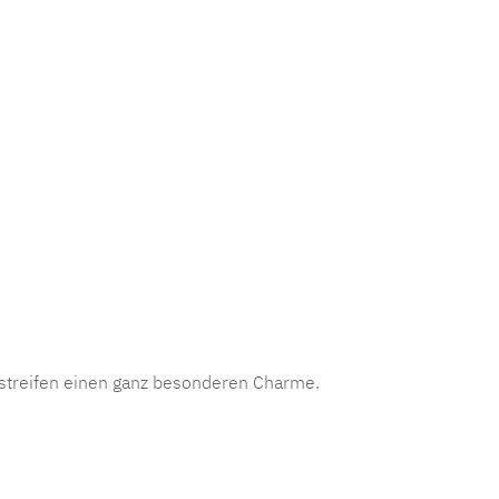
mmer:
MLAD.verdo.1170
sstreifen einen ganz besonderen Charme.