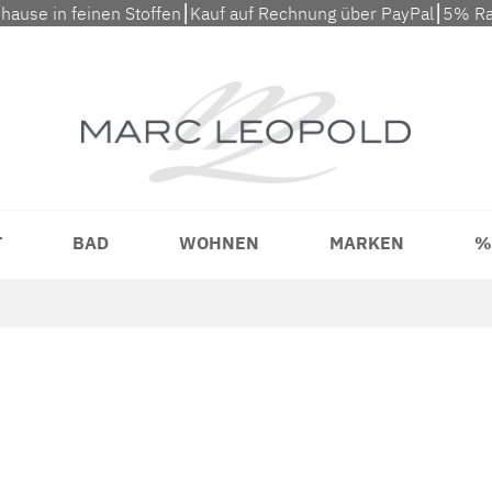
uhause in feinen Stoffen⎮Kauf auf Rechnung über PayPal⎮5% Ra
T
BAD
WOHNEN
MARKEN
%