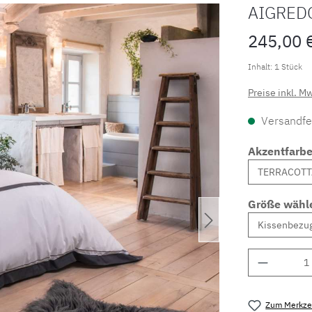
AIGRED
245,00 
Inhalt:
1 Stück
Preise inkl. M
Versandfer
Akzentfarb
Größe wähl
Produkt 
Zum Merkzet