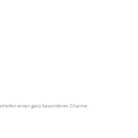
mmer:
MLAD.verdo.1145
sstreifen einen ganz besonderen Charme.