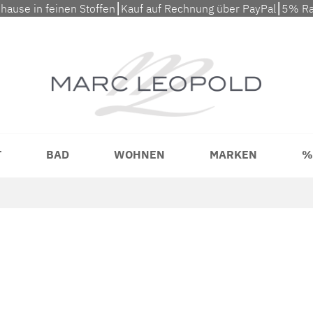
uhause in feinen Stoffen⎮Kauf auf Rechnung über PayPal⎮5% Ra
T
BAD
WOHNEN
MARKEN
%