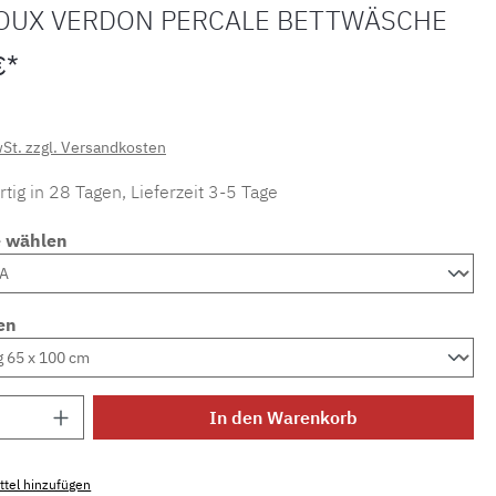
OUX VERDON PERCALE BETTWÄSCHE
€*
wSt. zzgl. Versandkosten
tig in 28 Tagen, Lieferzeit 3-5 Tage
e wählen
en
Anzahl: Gib den gewünschten Wert ein ode
In den Warenkorb
tel hinzufügen