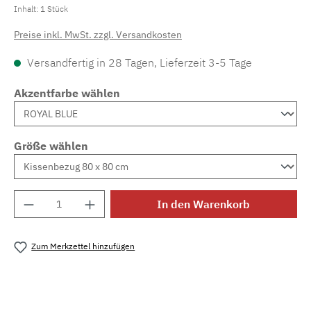
Inhalt:
1 Stück
Preise inkl. MwSt. zzgl. Versandkosten
Versandfertig in 28 Tagen, Lieferzeit 3-5 Tage
Akzentfarbe wählen
Größe wählen
Produkt Anzahl: Gib den gewünschten Wert e
In den Warenkorb
Zum Merkzettel hinzufügen
Produktnummer:
MLAD.verdo.1181