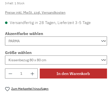
Inhalt:
1 Stück
Preise inkl. MwSt. zzgl. Versandkosten
Versandfertig in 28 Tagen, Lieferzeit 3-5 Tage
Akzentfarbe wählen
Größe wählen
Produkt Anzahl: Gib den gewünschten Wert e
In den Warenkorb
Zum Merkzettel hinzufügen
Produktnummer:
MLAD.verdo.1203