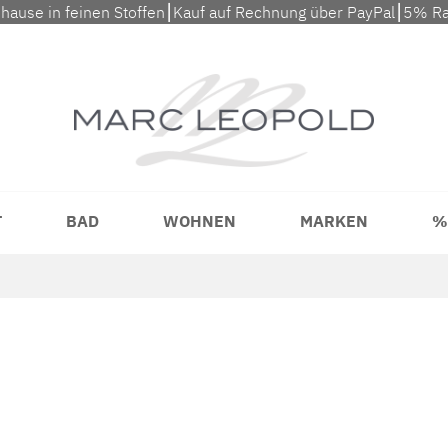
uhause in feinen Stoffen⎮Kauf auf Rechnung über PayPal⎮5% Ra
T
BAD
WOHNEN
MARKEN
%