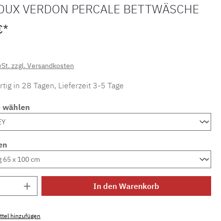
OUX VERDON PERCALE BETTWÄSCHE
€*
wSt. zzgl. Versandkosten
tig in 28 Tagen, Lieferzeit 3-5 Tage
e wählen
en
Anzahl: Gib den gewünschten Wert ein ode
In den Warenkorb
tel hinzufügen