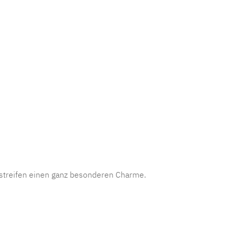
mmer:
MLAD.verdo.1132
sstreifen einen ganz besonderen Charme.