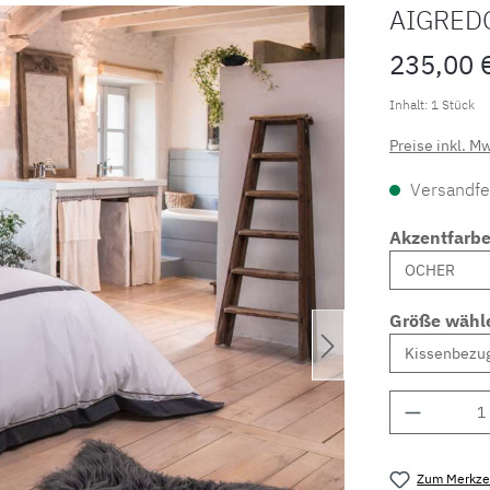
AIGRED
235,00 
Inhalt:
1 Stück
Preise inkl. M
Versandfer
Akzentfarb
Größe wähl
Produkt 
Zum Merkzet