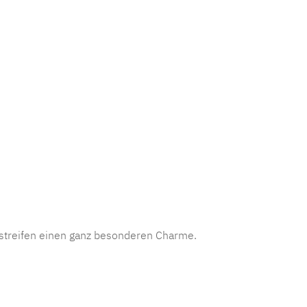
mmer:
MLAD.verdo.1208
sstreifen einen ganz besonderen Charme.