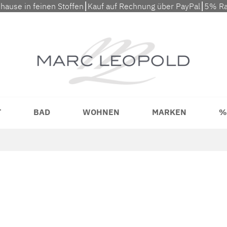
uhause in feinen Stoffen⎮Kauf auf Rechnung über PayPal⎮5% Ra
T
BAD
WOHNEN
MARKEN
%