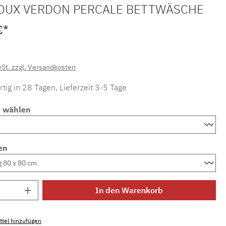
OUX VERDON PERCALE BETTWÄSCHE
€*
wSt. zzgl. Versandkosten
tig in 28 Tagen, Lieferzeit 3-5 Tage
e wählen
en
Anzahl: Gib den gewünschten Wert ein ode
In den Warenkorb
tel hinzufügen