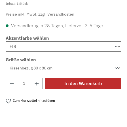
Inhalt:
1 Stück
Preise inkl. MwSt. zzgl. Versandkosten
Versandfertig in 28 Tagen, Lieferzeit 3-5 Tage
Akzentfarbe wählen
Größe wählen
Produkt Anzahl: Gib den gewünschten Wert e
In den Warenkorb
Zum Merkzettel hinzufügen
Produktnummer:
MLAD.verdo.1189