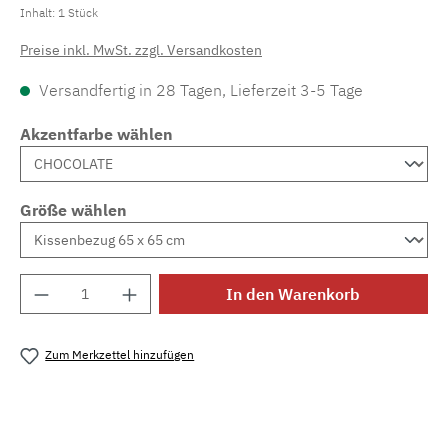
Inhalt:
1 Stück
Preise inkl. MwSt. zzgl. Versandkosten
Versandfertig in 28 Tagen, Lieferzeit 3-5 Tage
Akzentfarbe wählen
Größe wählen
Produkt Anzahl: Gib den gewünschten Wert e
In den Warenkorb
Zum Merkzettel hinzufügen
Produktnummer:
MLAD.verdo.1118