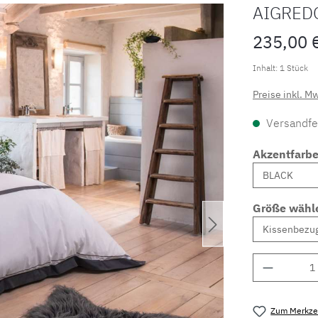
AIGRED
235,00 
Inhalt:
1 Stück
Preise inkl. M
Versandfer
Akzentfarb
Größe wähl
Produkt 
Zum Merkzet