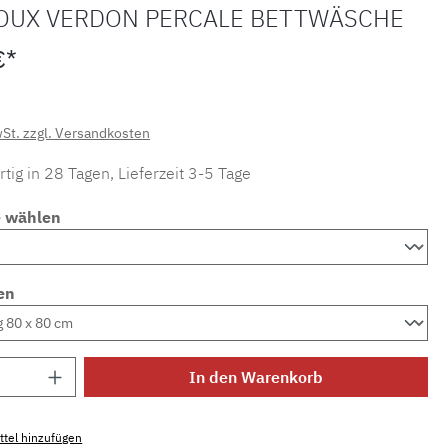
OUX VERDON PERCALE BETTWÄSCHE
€*
wSt. zzgl. Versandkosten
tig in 28 Tagen, Lieferzeit 3-5 Tage
e wählen
en
Anzahl: Gib den gewünschten Wert ein ode
In den Warenkorb
tel hinzufügen