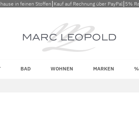
uhause in feinen Stoffen⎮Kauf auf Rechnung über PayPal⎮5% Ra
T
BAD
WOHNEN
MARKEN
%