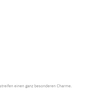
mmer:
MLAD.verdo.1176
sstreifen einen ganz besonderen Charme.