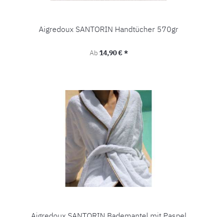
Aigredoux SANTORIN Handtücher 570gr
Regulärer Preis:
Ab
14,90 € *
Aigredoux SANTORIN Bademantel mit Paspel