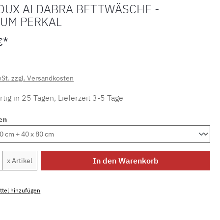
OUX ALDABRA BETTWÄSCHE -
UM PERKAL
€*
wSt. zzgl. Versandkosten
tig in 25 Tagen, Lieferzeit 3-5 Tage
en
Anzahl: Gib den gewünschten Wert ein ode
In den Warenkorb
x Artikel
tel hinzufügen
mmer:
MLAD.alda