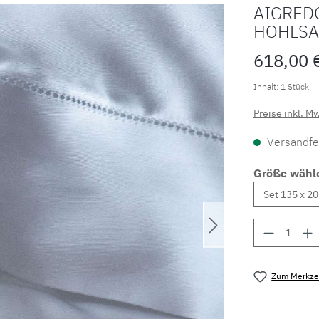
AIGRED
HOHLSA
618,00 
Inhalt:
1 Stück
Preise inkl. M
Versandfer
Größe wähl
Produkt 
Zum Merkzet
Produktnu