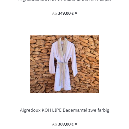
Regulärer Preis:
Ab
349,00 € *
Aigredoux KOH LIPE Bademantel zweifarbig
Regulärer Preis:
Ab
389,00 € *