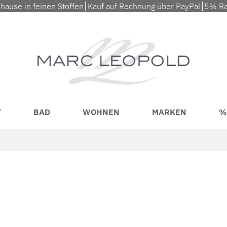
uhause in feinen Stoffen⎮Kauf auf Rechnung über PayPal⎮5% Ra
T
BAD
WOHNEN
MARKEN
%