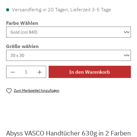
Versandfertig in 20 Tagen, Lieferzeit 3-5 Tage
Farbe Wählen
Größe wählen
Produkt Anzahl: Gib den gewünschten Wert e
In den Warenkorb
Zum Merkzettel hinzufügen
Produktnummer:
MLAH.vasco.0169
Abyss VASCO Handtücher 630g in 2 Farben