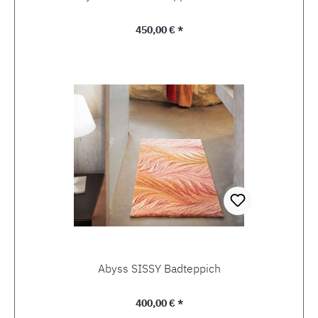
Regulärer Preis:
450,00 € *
Abyss SISSY Badteppich
Regulärer Preis:
400,00 € *