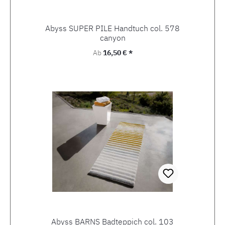
Abyss SUPER PILE Handtuch col. 578
canyon
Regulärer Preis:
Ab
16,50 € *
Abyss BARNS Badteppich col. 103