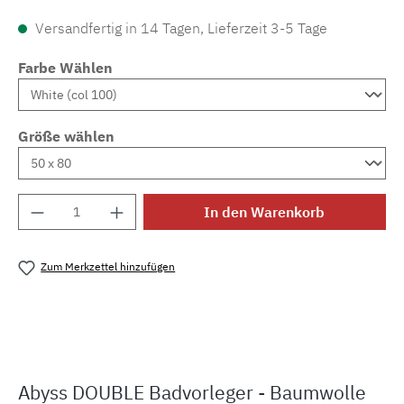
Versandfertig in 14 Tagen, Lieferzeit 3-5 Tage
Farbe Wählen
Größe wählen
Produkt Anzahl: Gib den gewünschten Wert e
In den Warenkorb
Zum Merkzettel hinzufügen
Produktnummer:
MLAH.double
Abyss DOUBLE Badvorleger - Baumwolle