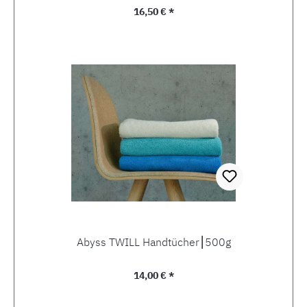
Regulärer Preis:
16,50 € *
Abyss TWILL Handtücher⎮500g
Regulärer Preis:
14,00 € *