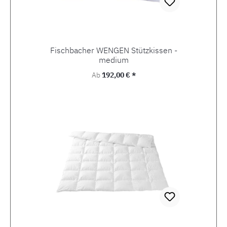
Fischbacher WENGEN Stützkissen -
medium
Regulärer Preis:
Ab
192,00 € *