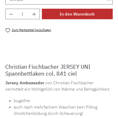
Produkt Anzahl: Gib den gewünschten Wert e
In den Warenkorb
Zum Merkzettel hinzufügen
Produktnummer:
MLFB.sp.j841
Christian Fischbacher JERSEY UNI
Spannbettlaken col. 841 ciel
Jersey
Ambassador
von Christian Fischbacher
vermittelt ein Wohlgefühl von Wärme und Behaglichkeit.
bügelfrei
auch nach mehrfachem Waschen kein Pilling
(Knötchenbildung durch Scheuerung)