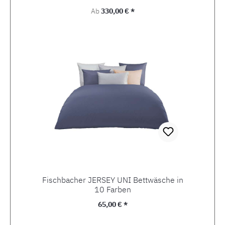
Regulärer Preis:
Ab
330,00 € *
Fischbacher JERSEY UNI Bettwäsche in
10 Farben
Regulärer Preis:
65,00 € *