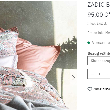
ZADIG 
95,00 €
Inhalt:
1 Stück
Preise inkl. M
Versandfer
Bezug wähl
Produkt 
Zum Merkzet
Produktnu