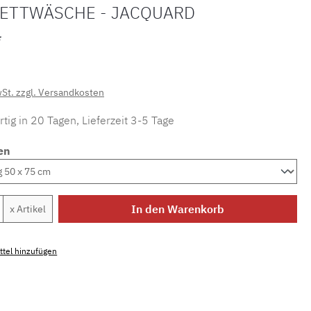
BETTWÄSCHE - JACQUARD
*
wSt. zzgl. Versandkosten
tig in 20 Tagen, Lieferzeit 3-5 Tage
en
Anzahl: Gib den gewünschten Wert ein ode
In den Warenkorb
x Artikel
tel hinzufügen
mmer:
MLAT.zadig.1