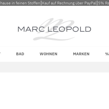
uhause in feinen Stoffen⎮Kauf auf Rechnung über PayPal⎮5% Ra
T
BAD
WOHNEN
MARKEN
%